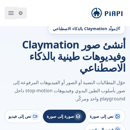
piapi
 menu
مولّد Claymation بالذكاء الاصطناعي
أنشئ صور Claymation
وفيديوهات طينية بالذكاء
الاصطناعي
حوّل المطالبات النصية أو الصور أو الفيديوهات المرفوعة إلى
صور بأسلوب الطين اليدوي وفيديوهات stop-motion داخل
playground واحد ومركّز.
نص إلى صورة
صورة إلى صورة
نص إلى فيديو
فيديو إلى فيديو