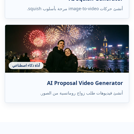
أنشئ حركات image-to-video مرحة بأسلوب squish.
أداة ذكاء اصطناعي
AI Proposal Video Generator
أنشئ فيديوهات طلب زواج رومانسية من الصور.