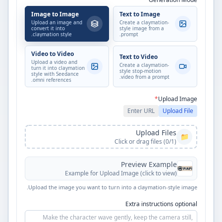
Image to Image
Text to Image
Upload an image and
Create a claymation-
convert it into
style image from a
claymation style.
prompt.
Video to Video
Text to Video
Upload a video and
Create a claymation-
turn it into claymation
style stop-motion
style with Seedance
video from a prompt.
omni references.
*
Upload Image
Enter URL
Upload File
Upload Files
📁
Click or drag files (0/1)
Preview Example
Example for
Upload Image
(click to view)
Upload the image you want to turn into a claymation-style image.
Extra instructions optional