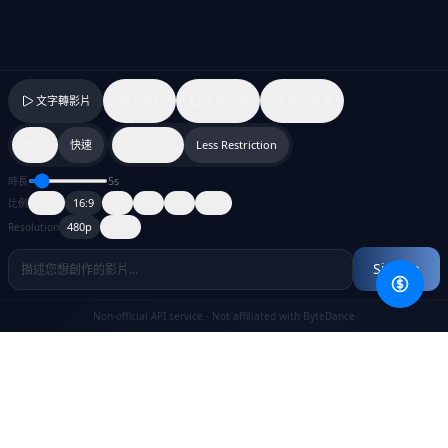
文字轉影片
首尾幀
全能參考
臉部參考
標準
快速
Standard
Less Restriction
5
s
時長
21:9
16:9
4:3
1:1
3:4
9:16
比例
480p
720p
Resolution
Sign in
Non-official API service
· Not affiliated with ByteDance
Dreamina Seedance 2.0
/
電