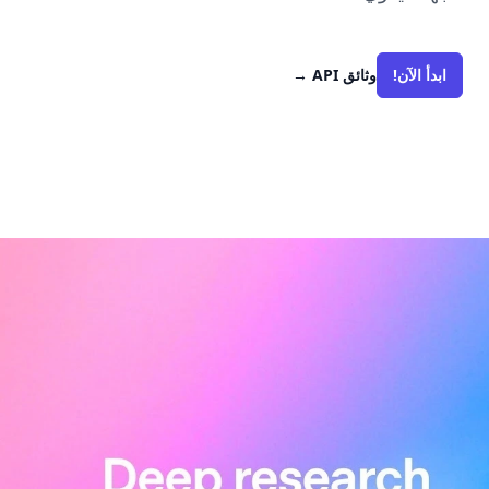
ابدأ الآن!
وثائق API
→