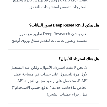
GAIA (دقة 72.6%) ولكن قد يهلوس نادرًا، وجميع
المخرجات تتضمن استشهادات للتحقق.
هل يمكن لـ Deep Research تصور البيانات؟
نعم، ينشئ Deep Research تقارير مع صور
مضمنة وتصورات بيانات لتقديم سياق ورؤى أوضح.
هل هناك استرداد للأموال؟
لا، نحن لا نقدم استرداد الأموال. ولكن عند التسجيل
لأول مرة للحصول على حساب في مساحة عمل
PiAPI، ستحصل على رصيد مجاني لتجربة API
الخاص بنا (خاصة خدمة "الدفع حسب الاستخدام")
قبل إجراء عمليات الشحن!