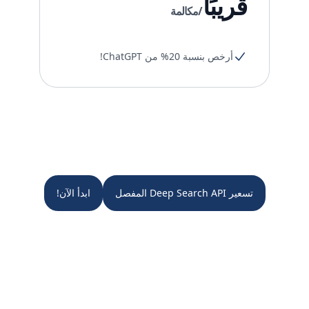
قريبًا
/مكالمة
أرخص بنسبة 20% من ChatGPT!
تسعير Deep Search API المفصل
ابدأ الآن!