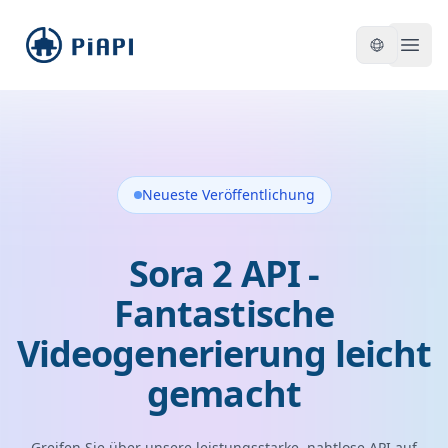
piapi
Open
Neueste Veröffentlichung
Sora 2 API -
Fantastische
Videogenerierung leicht
gemacht
Greifen Sie über unsere leistungsstarke, nahtlose API auf