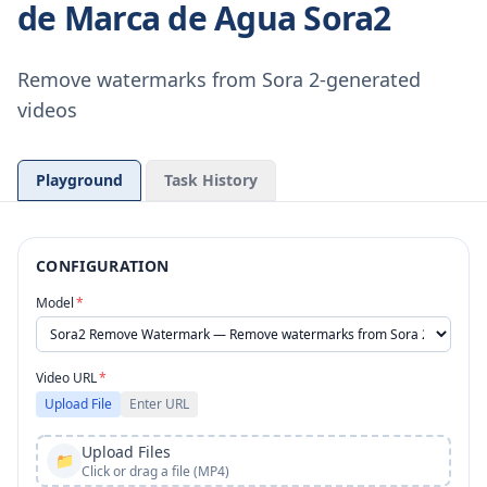
de Marca de Agua Sora2
Remove watermarks from Sora 2-generated
videos
Playground
Task History
CONFIGURATION
Model
*
Video URL
*
Upload File
Enter URL
Upload Files
📁
Click or drag a file (MP4)