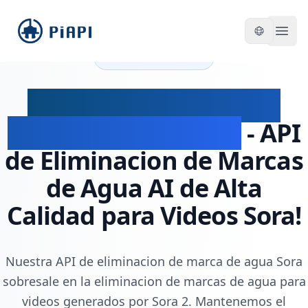
piapi
Open
Ultimo Lanzamiento
API de Eliminacion de
Marca de Agua Sora
- API
de Eliminacion de Marcas
de Agua AI de Alta
Calidad para Videos Sora!
Nuestra API de eliminacion de marca de agua Sora
sobresale en la eliminacion de marcas de agua para
videos generados por Sora 2. Mantenemos el