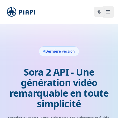
piapi
Open
Dernière version
Sora 2 API - Une
génération vidéo
remarquable en toute
simplicité
Accédez à OpenAI Sora 2 via notre API puissante et fluide.