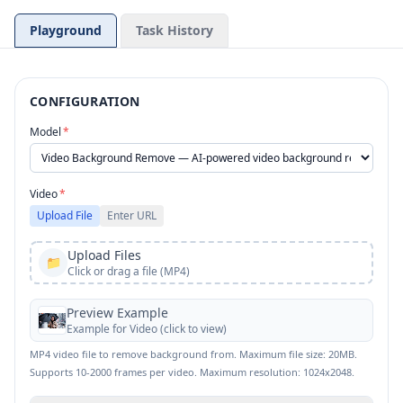
Playground
Task History
CONFIGURATION
Model
*
Video
*
Upload File
Enter URL
Upload Files
📁
Click or drag a file (MP4)
Preview Example
Example for
Video
(click to view)
MP4 video file to remove background from. Maximum file size: 20MB.
Supports 10-2000 frames per video. Maximum resolution: 1024x2048.