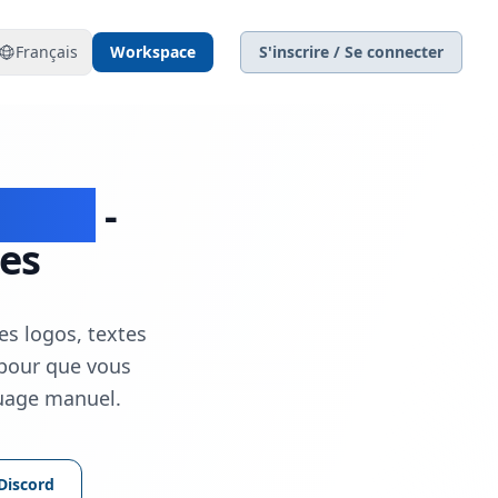
Français
Workspace
S'inscrire / Se connecter
Video
-
des
es logos, textes
 pour que vous
quage manuel.
Discord