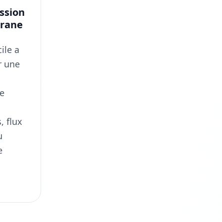
ssion
grane
ile a
r une
e
, flux
u
e