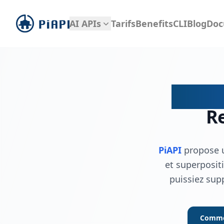
piapi
AI APIs
Tarifs
Benefits
CLI
Blog
Doc
API de
Re
PiAPI
propose un
et superposit
puissiez sup
Comme