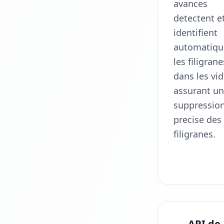
avances
detectent e
identifient
automatiq
les filigrane
dans les vi
assurant u
suppressio
precise des
filigranes.
API de