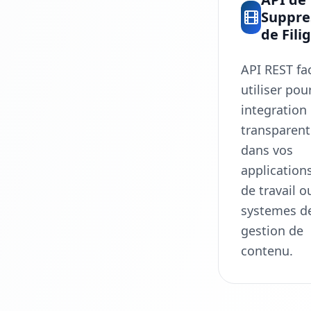
Suppre
de Fili
API REST fac
utiliser pou
integration
transparent
dans vos
applications
de travail o
systemes d
gestion de
contenu.