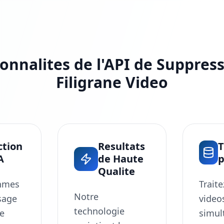
onnalites de l'API de Suppres
Filigrane Video
ction
Resultats
T
A
de Haute
p
Qualite
thmes
Traite
Notre
sage
video
technologie
e
simul