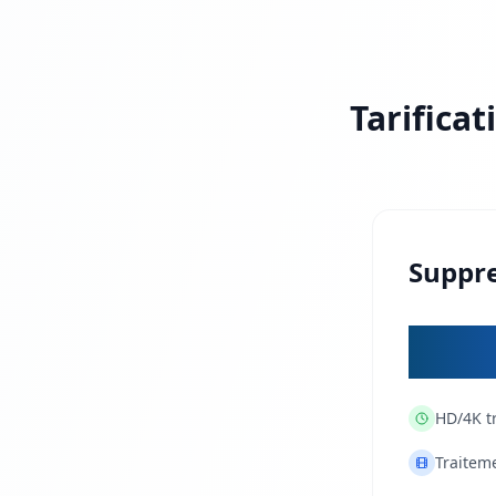
Tarificat
Suppre
A 
HD/4K
t
Traitem