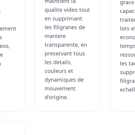
maintient la
grace
qualite video tout
t
capac
en supprimant
trait
les filigranes de
uement
lots e
maniere
s
econo
transparente, en
deos,
temps
preservant tous
ne
resso
les details,
n
les t
couleurs et
suppr
dynamiques de
filigr
mouvement
echell
d'origine.