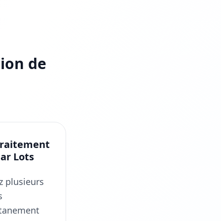
sion de
raitement
ar Lots
z plusieurs
s
tanement