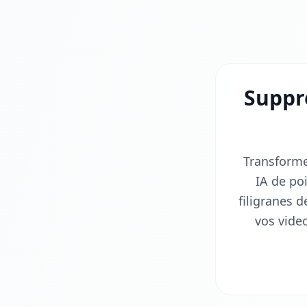
Suppre
Transforme
IA de po
filigranes 
vos video