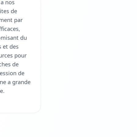
 a nos
ites de
ement par
fficaces,
misant du
 et des
urces pour
aches de
ession de
ane a grande
e.