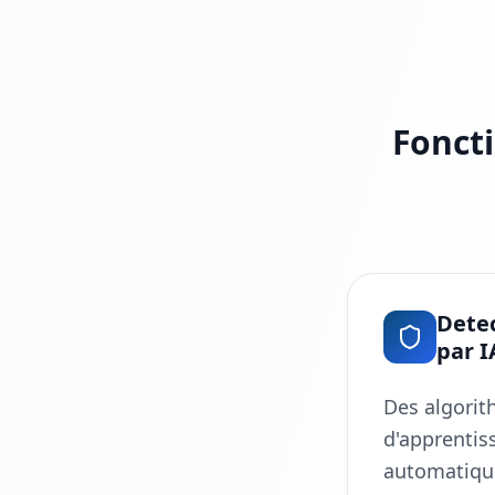
Foncti
Dete
par I
Des algori
d'apprentis
automatiqu