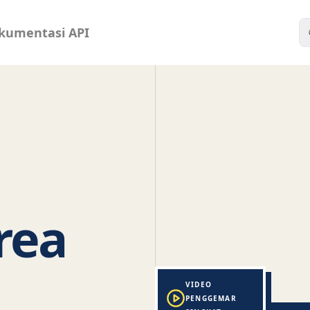
kumentasi API
rea
FAN-CAM / PRATINJAU
Momen hari perta
VIDEO
PENGGEMAR