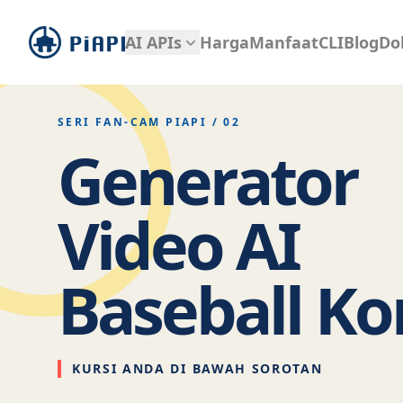
piapi
AI APIs
Harga
Manfaat
CLI
Blog
Do
SERI FAN-CAM PIAPI / 02
Generator
Video AI
Baseball Ko
KURSI ANDA DI BAWAH SOROTAN