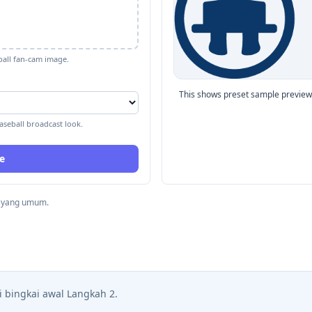
ball fan-cam image.
This shows preset sample previews
aseball broadcast look.
e
a yang umum.
 bingkai awal Langkah 2.