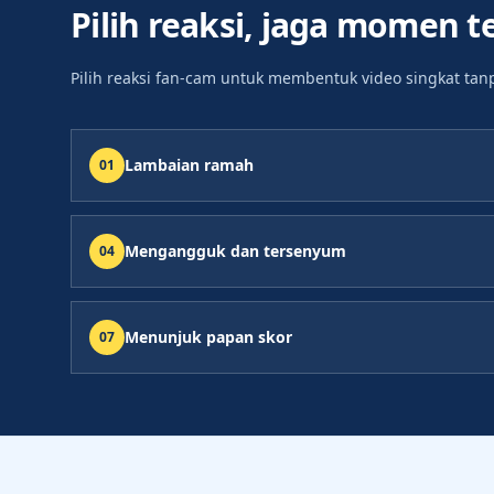
Pilih reaksi, jaga momen t
Pilih reaksi fan-cam untuk membentuk video singkat ta
Lambaian ramah
0
1
Mengangguk dan tersenyum
0
4
Menunjuk papan skor
0
7