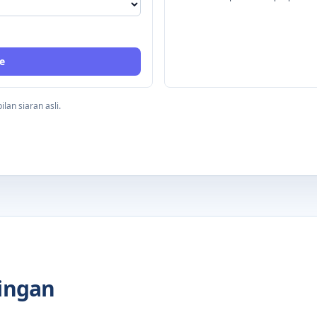
e
lan siaran asli.
dingan