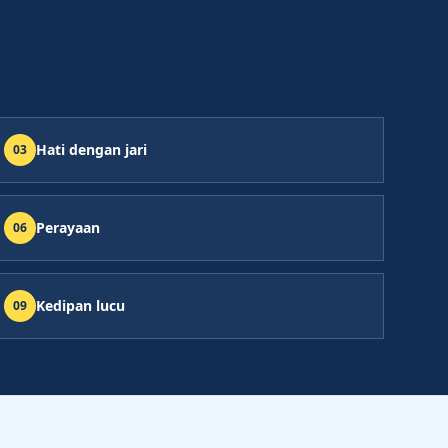
Hati dengan jari
0
3
Perayaan
0
6
Kedipan lucu
0
9