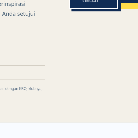
SINGKAT
rinspirasi
 Anda setujui
asi dengan KBO, klubnya,