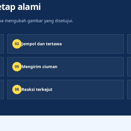
etap alami
npa mengubah gambar yang disetujui.
Jempol dan tertawa
0
2
Mengirim ciuman
0
5
Reaksi terkejut
0
8