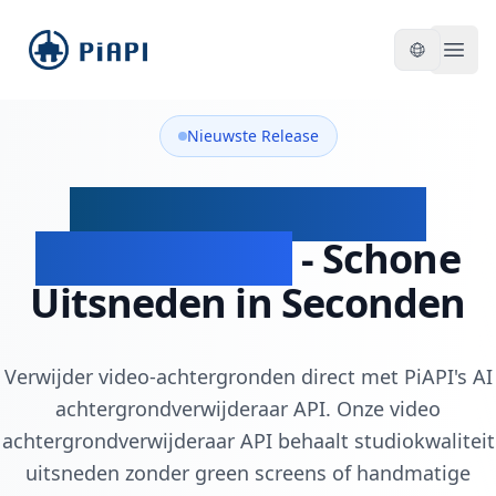
piapi
Open
Nieuwste Release
Video Achtergrond
Verwijder API
- Schone
Uitsneden in Seconden
Verwijder video-achtergronden direct met PiAPI's AI
achtergrondverwijderaar API. Onze video
achtergrondverwijderaar API behaalt studiokwaliteit
uitsneden zonder green screens of handmatige