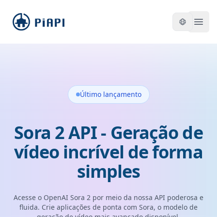
piapi
Open
Último lançamento
Sora 2 API - Geração de
vídeo incrível de forma
simples
Acesse o OpenAI Sora 2 por meio da nossa API poderosa e
fluida. Crie aplicações de ponta com Sora, o modelo de
geração de vídeo mais avançado disponível.