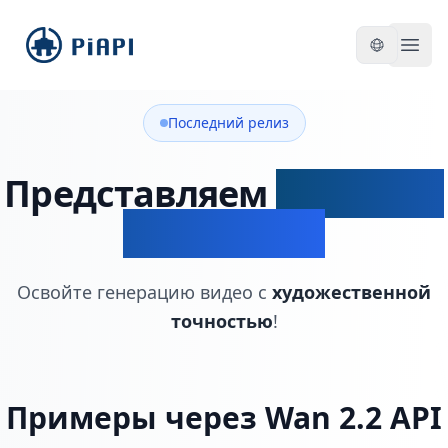
piapi
Open
Последний релиз
Представляем
Wan 2.2 и
Wan 2.2 API
Освойте генерацию видео с
художественной
точностью
!
Примеры через Wan 2.2 API