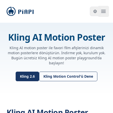
piapi
Open
Kling AI Motion Poster
Kling AI motion poster ile favori film afişlerinizi dinamik
motion posterlere dönüştürün. İndirme yok, kurulum yok.
Bugün ücretsiz Kling AI motion poster playground'da
başlayın!
Kling 2.6
Kling Motion Control'ü Dene
Kling AI Motion Poster