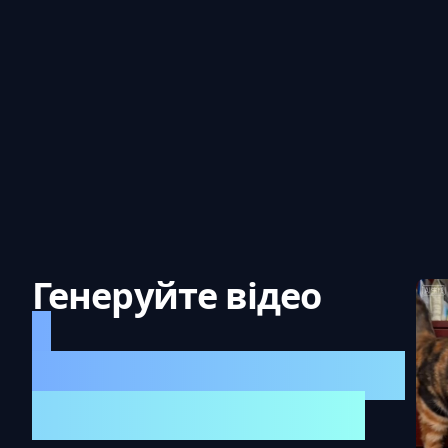
Генеруйте відео
з
мультимодальними
вхідними даними