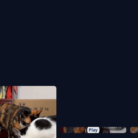
Подовжити
Play