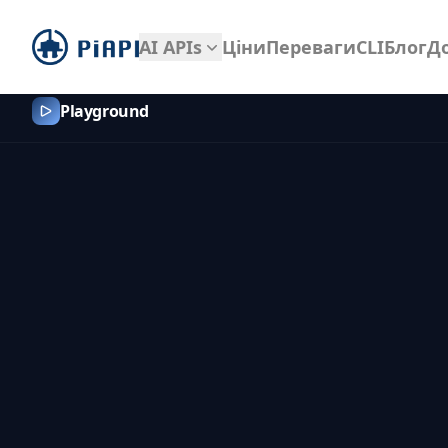
piapi
AI APIs
Ціни
Переваги
CLI
Блог
Д
Playground