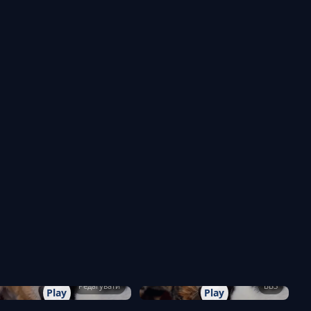
Редагувати
ВВЗ
Play
Play