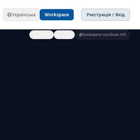
Українська
Workspace
Реєстрація / Вхід
Історія
Логи
Копіювати посібник API