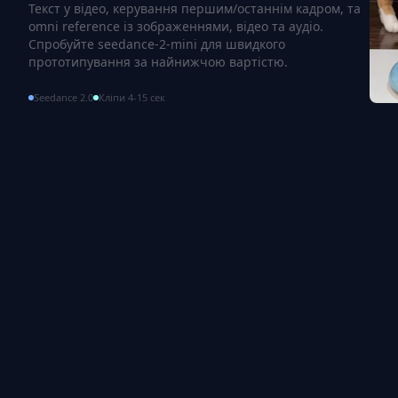
Текст у відео, керування першим/останнім кадром, та
omni reference із зображеннями, відео та аудіо.
Спробуйте seedance-2-mini для швидкого
прототипування за найнижчою вартістю.
Seedance 2.0
Кліпи 4-15 сек