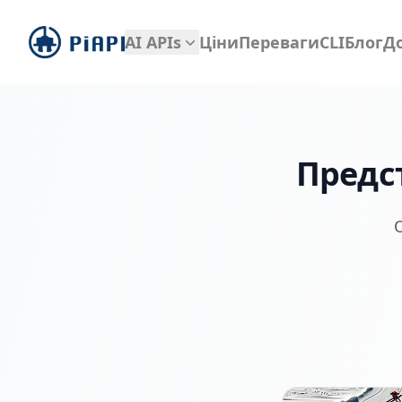
piapi
AI APIs
Ціни
Переваги
CLI
Блог
Д
Предс