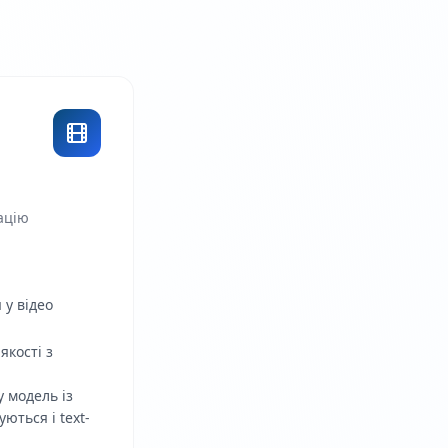
ацію
 у відео
якості з
 модель із
ються і text-