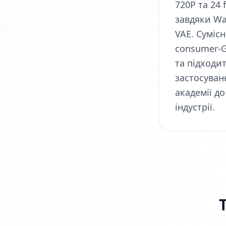
720P та 24 
завдяки Wa
VAE. Сумісн
consumer‑
та підходи
застосуван
академії до
індустрії.