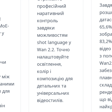
Завд
професійний
розш
наративний
є
датас
контроль
MoE-
65,6%
завдяки
 у
зобра
можливостям
83,2%
shot language у
відео
Wan 2.2. Точно
з поп
налаштовуйте
ючи
Wan2
освітлення,
забез
колір і
 між
плавн
композицію для
ваними
скла
детальних та
 для
ренде
універсальних
що ві
відеостилів.
він
найк