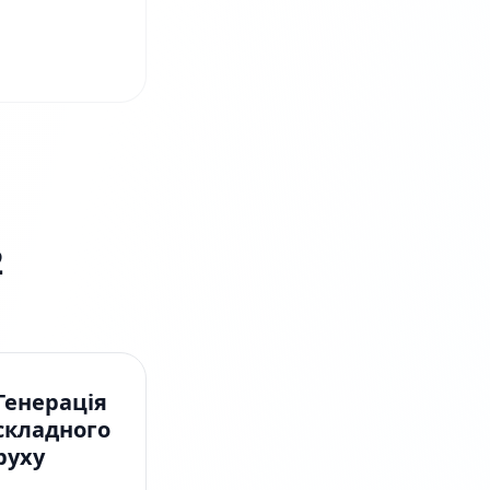
2
Генерація
складного
руху