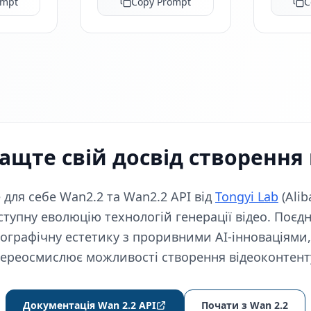
ompt
Copy Prompt
C
ащте свій досвід створення 
 для себе Wan2.2 та Wan2.2 API від
Tongyi Lab
(Alib
тупну еволюцію технологій генерації відео. Поє
ографічну естетику з проривними AI‑інноваціями
ереосмислює можливості створення відеоконтент
Документація Wan 2.2 API
Почати з Wan 2.2