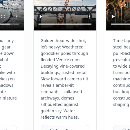
our tiny
Golden hour wide shot,
Time-lap
l gear
left-heavy: Weathered
steel be
de down
gondolier poles through
pull-bac
il of
flooded Venice ruins.
(revealin
t
Decaying vine-covered
to wide 
ike with
buildings, rusted metal.
transitio
okes) on
Slow forward camera tilt
machine
Shadows
reveals amber-lit
continuo
ate
remnants—collapsed
bustling
Miniature
archways, domes
construc
silhouetted against
shaping c
golden sky. Water
reflects warm hues.