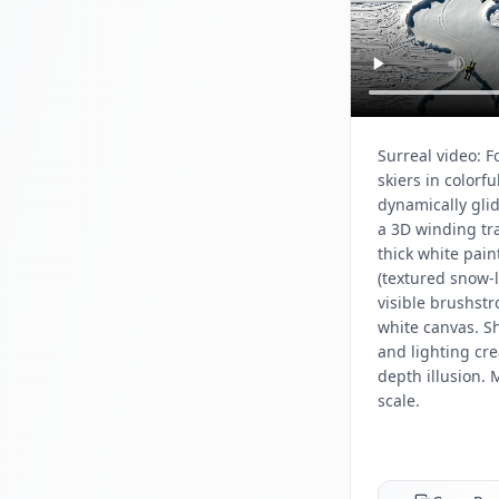
Surreal video: F
skiers in colorfu
dynamically gli
a 3D winding tra
thick white pain
(textured snow-l
visible brushstr
white canvas. 
and lighting cre
depth illusion. 
scale.