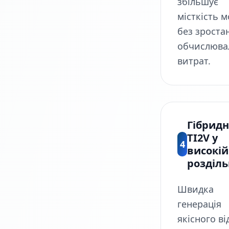
збільшує
місткість м
без зроста
обчислюва
витрат.
Гібрид
TI2V у
4
високій
розділь
Швидка
генерація
якісного ві