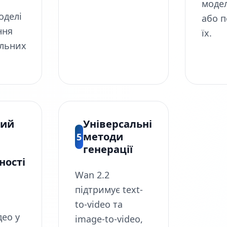
модел
оделі
або 
ння
їх.
льних
ний
Універсальні
методи
5
генерації
ності
Wan 2.2
підтримує text-
to-video та
део у
image-to-video,