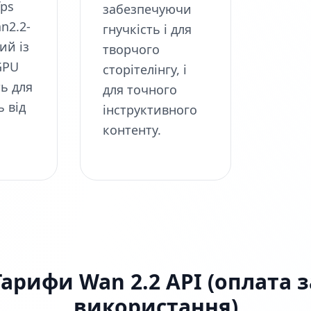
fps
забезпечуючи
n2.2-
гнучкість і для
ий із
творчого
GPU
сторітелінгу, і
ть для
для точного
ь від
інструктивного
контенту.
Тарифи Wan 2.2 API (оплата з
використання)