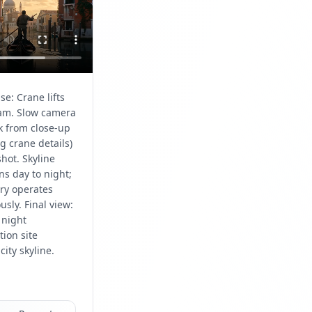
se: Crane lifts
am. Slow camera
k from close-up
g crane details)
shot. Skyline
ns day to night;
ry operates
usly. Final view:
 night
tion site
ity skyline.