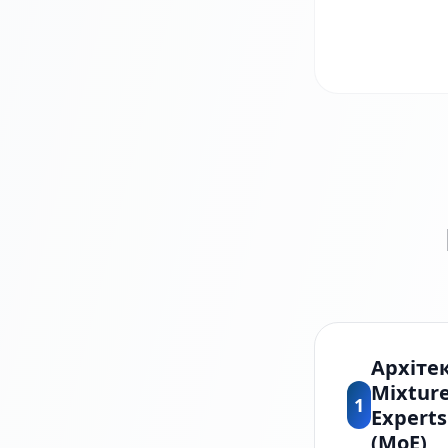
Архіте
Mixture
1
Experts
(MoE)