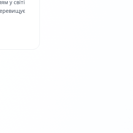
ям у світі
перевищує