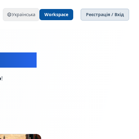
Українська
Workspace
Реєстрація / Вхід
2.2 API
ю
!