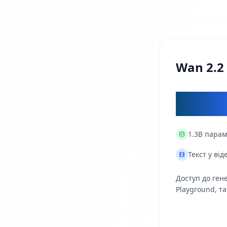
Wan 2.2
$0.1
1.3B
парам
Текст у від
Доступ до гене
Playground, та