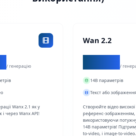
Wan 2.2
2
$0.28
/ генерацію
/ генер
етрів
14B
параметрів
ео
Текст або зображення
рації Wanx 2.1 як у
Створюйте відео високої 
к і через Wanx API!
референс-зображенням,
використовуючи потужну
14B параметрів! Підтриму
to-video, і image-to-video.