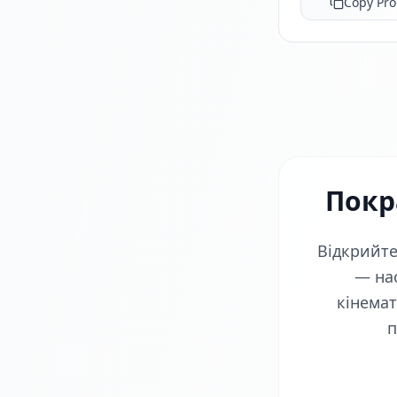
Copy Pr
Покр
Відкрийте
— нас
кінемат
п