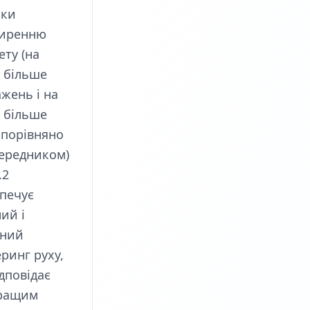
яки
иренню
ету (на
 більше
жень і на
 більше
 порівняно
ередником)
.2
печує
ий і
дний
ринг руху,
дповідає
ращим