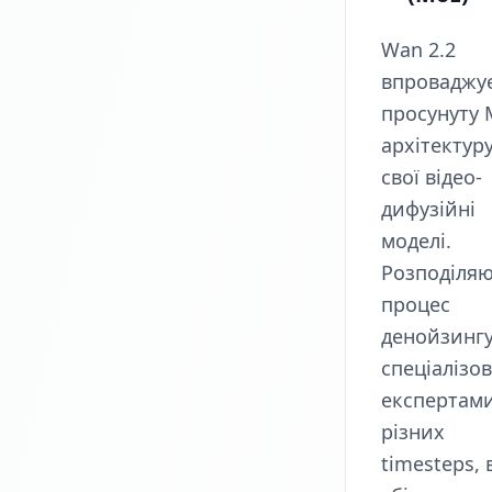
Wan 2.2
впроваджу
просунуту 
архітектуру
свої відео-
дифузійні
моделі.
Розподіля
процес
денойзингу
спеціалізо
експертами
різних
timesteps, 