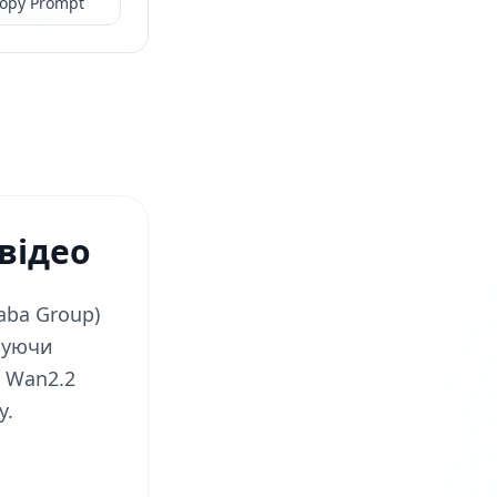
opy Prompt
відео
aba Group)
днуючи
, Wan2.2
у.