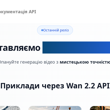
окументація API
Останній реліз
тавляємо
Wan 2.2 та Wan 
Опануйте генерацію відео з
мистецькою точніст
Приклади через Wan 2.2 API