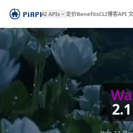
piapi
AI APIs
定价
Benefits
CLI
博客
API 
Wa
2