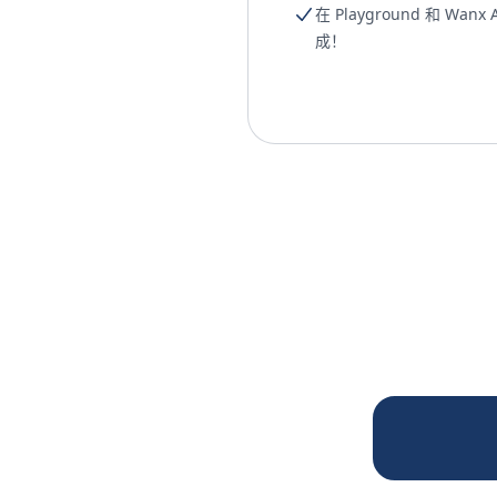
在 Playground 和 Wanx 
成！