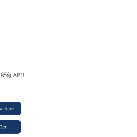
所有 API！
！
achine
 Gen