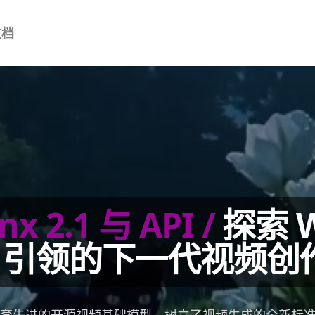
文档
nx 2.1 与 API
/
探索 
.1 引领的下一代视频创