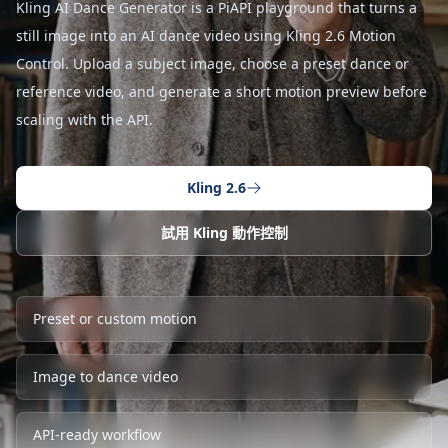
Kling AI Dance Generator is a PiAPI playground that turns a
still image into an AI dance video using Kling 2.6 Motion
Control. Upload a subject image, choose a preset dance or
reference video, and generate a short motion preview before
scaling with the API.
Kling 2.6
試用 Kling 動作控制
Preset or custom motion
Image to dance video
API-ready workflow