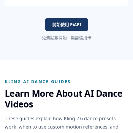
開始使用 PiAPI
免費點數開始 - 無需信用卡
KLING AI DANCE GUIDES
Learn More About AI Dance
Videos
These guides explain how Kling 2.6 dance presets
work, when to use custom motion references, and