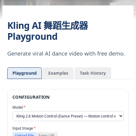
Kling AI 舞蹈生成器
Playground
Generate viral AI dance video with free demo.
Playground
Examples
Task History
CONFIGURATION
Model
*
Input Image
*
Upload File
Enter URL