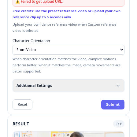
⚠️
Failed to get upload URL:
Free credits: use the preset reference video or upload your own
reference clip up to 5 seconds only.
Upload your own dance reference video when Custom reference
video is selected.
Character Orientation
When character orientation matches the video, complex motions
perform better; when it matches the image, camera movements are
better supported.
Additional Settings
Reset
Submit
RESULT
IDLE