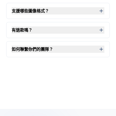
支援哪些圖像格式？
舞蹈生成器支援常見的圖像格式，包括 JPEG、JPG 和 P
有退款嗎？
不，我們不提供退款。但當您首次在 PiAPI 工作區註冊帳
如何聯繫你們的團隊？
請發送電子郵件至
support@piapi.ai
- 我們很樂意進