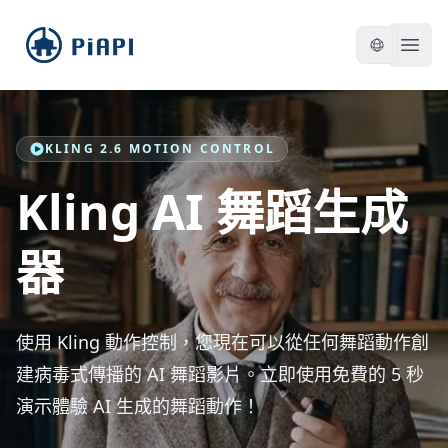
piapi
Open
KLING 2.6 MOTION CONTROL
Kling AI 舞蹈生成
器
使用 Kling 動作控制，您現在可以從任何舞蹈動作創
建病毒式傳播的 AI 舞蹈影片。立即使用免費的 5 秒
演示體驗 AI 生成的舞蹈動作！