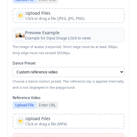
Upload Files
📁
Click or drag a file (JPEG, JPG, PNG)
Preview Example
Example for
Input Image
(click to view)
The image of avatar (required). Short edge must be at least 300px,
long edge must not exceed 65536px.
Dance Preset
Choose a dance motion preset. The reference clip is applied internally
and is not displayed in the playground.
Reference Video
Upload File
Enter URL
Upload Files
📁
Click or drag a file (MP4)