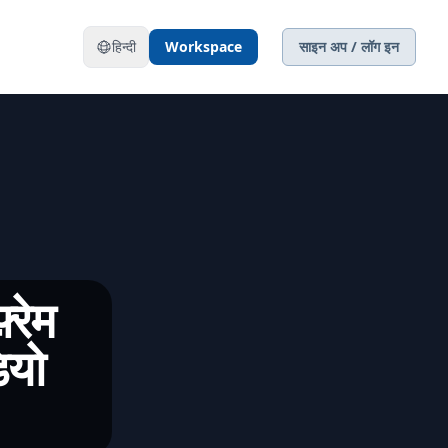
हिन्दी
Workspace
साइन अप / लॉग इन
़्रेम
ियो