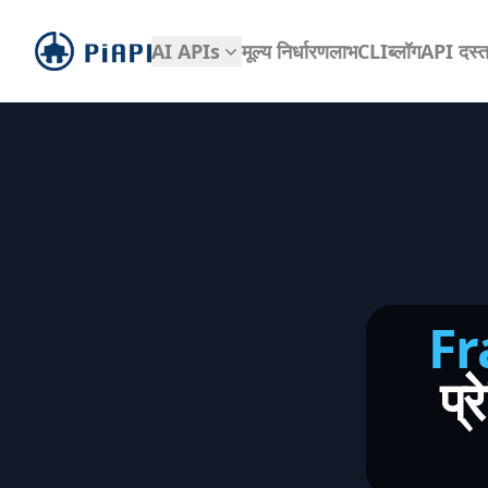
piapi
AI APIs
मूल्य निर्धारण
लाभ
CLI
ब्लॉग
API दस्ता
Fr
प्