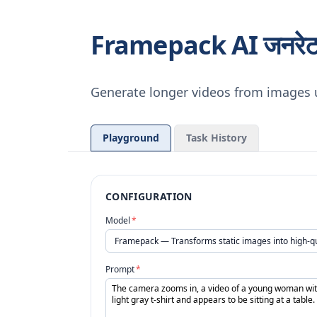
Framepack AI जनरेटर प
Generate longer videos from images 
Playground
Task History
CONFIGURATION
Model
*
Prompt
*