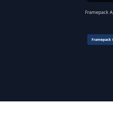
Framepack AI क
Framepack आज