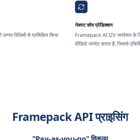
नेक्स्ट फ़्रेम प्रेडिक्शन
नत विधियों से प्रशिक्षित किया
Framepack AI I2V जनरेशन के लिए ने
वीडियो जनरेट करता है, जिससे एफिश
Framepack API प्राइसिंग
"Pay-as-you-go" विकल्प