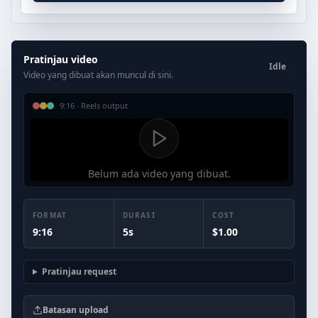
Pratinjau video
Idle
Video yang dibuat akan muncul di sini.
9:16
·
Reels
output
Belum ada video yang dibuat.
FORMAT
DURASI
COST
9:16
5
s
$
1.00
Pratinjau request
Batasan upload