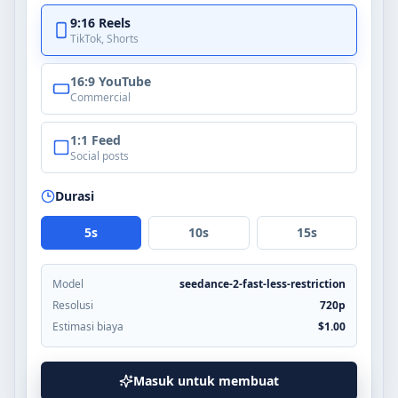
9:16
Reels
TikTok, Shorts
16:9
YouTube
Commercial
1:1
Feed
Social posts
Durasi
5
s
10
s
15
s
Model
seedance-2-fast-less-restriction
Resolusi
720p
Estimasi biaya
$
1.00
Masuk untuk membuat