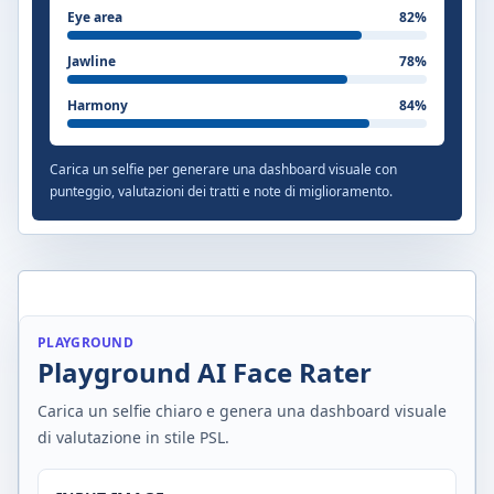
Eye area
82
%
Jawline
78
%
Harmony
84
%
Carica un selfie per generare una dashboard visuale con
punteggio, valutazioni dei tratti e note di miglioramento.
PLAYGROUND
Playground AI Face Rater
Carica un selfie chiaro e genera una dashboard visuale
di valutazione in stile PSL.