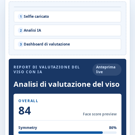
Carica un selfie con tratti del viso chiari.
Selfie caricato
1
Analisi IA
2
Dashboard di valutazione
3
REPORT DI VALUTAZIONE DEL
Anteprima
VISO CON IA
live
Analisi di valutazione del viso
OVERALL
84
Face score preview
Symmetry
86
%