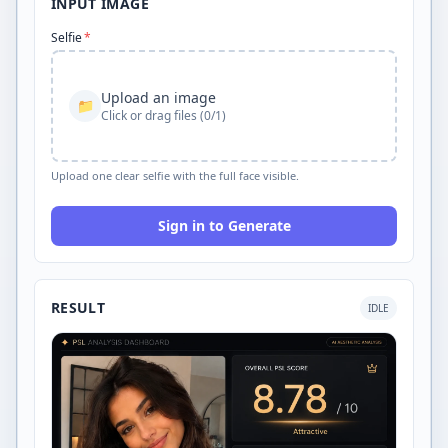
INPUT IMAGE
Selfie
*
Upload an image
📁
Click or drag files (0/1)
Upload one clear selfie with the full face visible.
Sign in to Generate
RESULT
IDLE