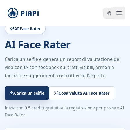
piapi
Open
AI Face Rater
AI Face Rater
Carica un selfie e genera un report di valutazione del
viso con IA con feedback sui tratti visibili, armonia
facciale e suggerimenti costruttivi sull'aspetto.
Carica un selfie
Cosa valuta AI Face Rater
Inizia con 0.5 crediti gratuiti alla registrazione per provare AI
Face Rater.
Selfie caricato