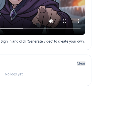
Sign in and click 'Generate video' to create your own.
Clear
No logs yet