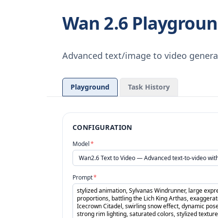
Wan 2.6 Playgrou
Advanced text/image to video genera
Playground
Task History
CONFIGURATION
Model
*
Prompt
*