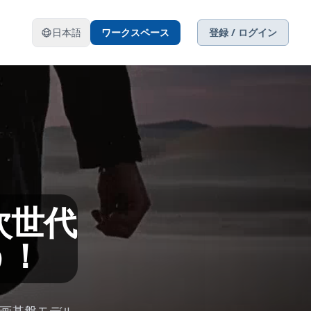
日本語
ワークスペース
登録 / ログイン
で次世代
う！