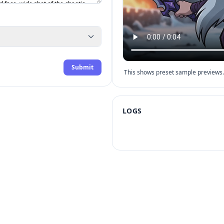
Submit
This shows preset sample previews. 
LOGS