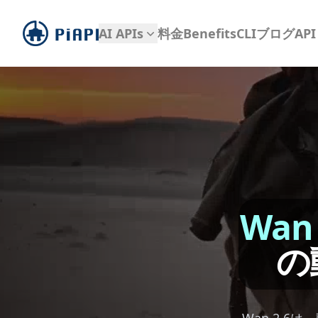
piapi
AI APIs
料金
Benefits
CLI
ブログ
AP
Wan 
の