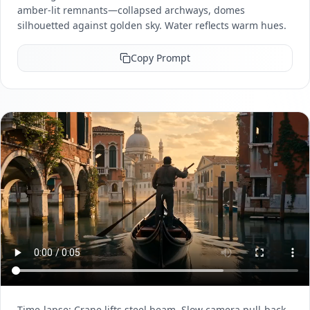
amber-lit remnants—collapsed archways, domes
silhouetted against golden sky. Water reflects warm hues.
Copy Prompt
Time-lapse: Crane lifts steel beam. Slow camera pull-back