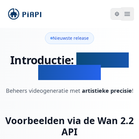
piapi
Open
Nieuwste release
Introductie:
Wan 2.2 &
Wan 2.2 API
Beheers videogeneratie met
artistieke precisie
!
Voorbeelden via de Wan 2.2
API