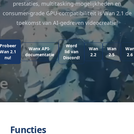
prestaties, multitasking-mogelijkheden en
consumer-grade GPU-compatibiliteit is Wan 2.1 de
toekomst van AI-gedreven videocreatie!
Probeer
Word
Wanx API-
Wan
Wan
Wa
Wan 2.1
lid van
documentatie
2.2
2.5
2.6
nu!
Discord!
Functies