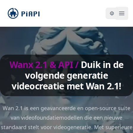
piapi
Open
Wanx 2.1 & API
/
Duik in de
volgende generatie
videocreatie met Wan 2.1!
Wan 2.1 is een geavanceerde en open-source suite
van videofoundatiemodellen die een nieuwe
standaard stelt voor videogeneratie. Met superieure