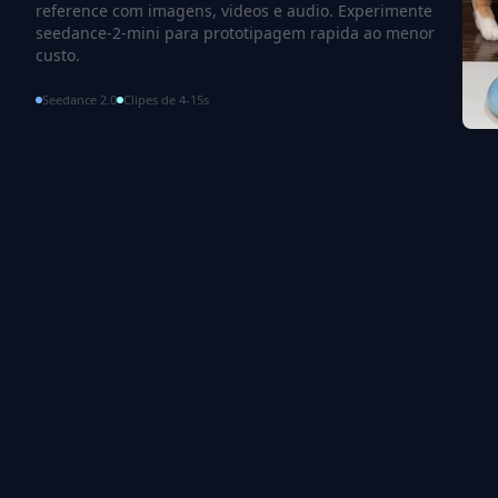
reference com imagens, videos e audio. Experimente
seedance-2-mini para prototipagem rapida ao menor
custo.
Seedance 2.0
Clipes de 4-15s