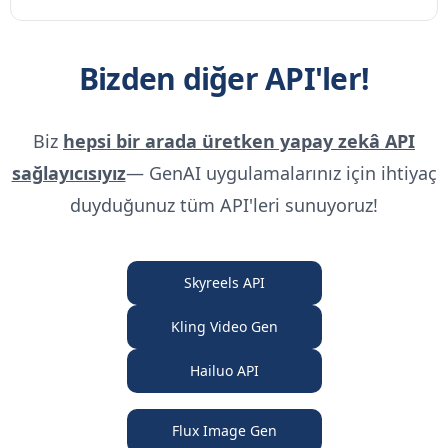
Bizden diğer API'ler!
Biz
hepsi bir arada üretken yapay zekâ API
sağlayıcısıyız
— GenAI uygulamalarınız için ihtiyaç
duyduğunuz tüm API'leri sunuyoruz!
Skyreels API
Kling Video Gen
Hailuo API
Flux Image Gen