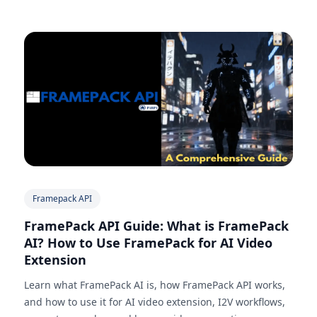
Framepack API
FramePack API Guide: What is FramePack
AI? How to Use FramePack for AI Video
Extension
Learn what FramePack AI is, how FramePack API works,
and how to use it for AI video extension, I2V workflows,