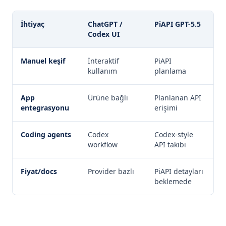
İhtiyaç
ChatGPT /
PiAPI GPT-5.5
Codex UI
Manuel keşif
İnteraktif
PiAPI
kullanım
planlama
App
Ürüne bağlı
Planlanan API
entegrasyonu
erişimi
Coding agents
Codex
Codex-style
workflow
API takibi
Fiyat/docs
Provider bazlı
PiAPI detayları
beklemede