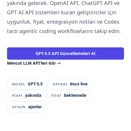
yakında gelecek. OpenAI API, ChatGPT API ve
GPT AI API sistemleri kuran geliştiriciler için
uygunluk, fiyat, entegrasyon notları ve Codex
tarzı agentic coding workflowlarını takip edin.
GPT-5.5 API Güncellemeleri Al
Mevcut LLM API'leri Gör
->
GPT-5.5
docs live
MODEL
OPENAI
yakında
beklemede
PIAPI
FIYAT
ajanlar
UYGUN