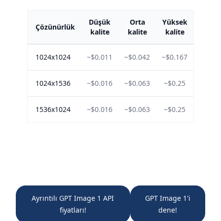
Düşük
Orta
Yüksek
Çözünürlük
kalite
kalite
kalite
1024x1024
~$0.011
~$0.042
~$0.167
1024x1536
~$0.016
~$0.063
~$0.25
1536x1024
~$0.016
~$0.063
~$0.25
Ayrıntılı GPT Image 1 API
GPT Image 1'i
fiyatları!
dene!