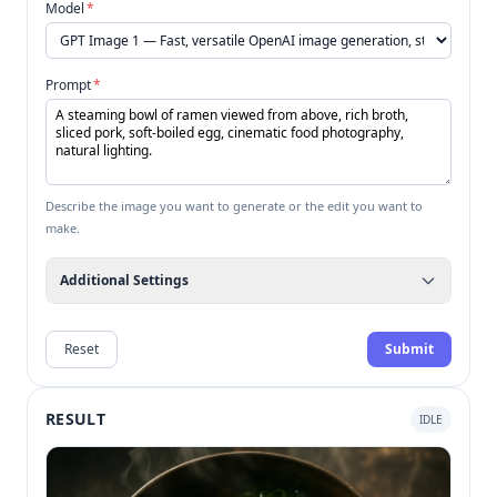
Model
*
Prompt
*
Describe the image you want to generate or the edit you want to
make.
Additional Settings
Reset
Submit
RESULT
IDLE