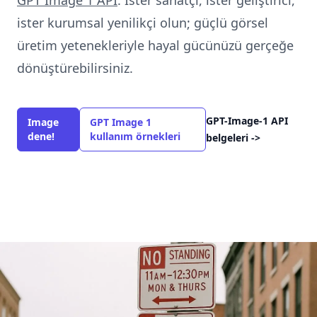
GPT Image 1 API
.
İster sanatçı, ister geliştirici,
ister kurumsal yenilikçi olun; güçlü görsel
üretim yetenekleriyle hayal gücünüzü gerçeğe
dönüştürebilirsiniz.
GPT-Image-1 API
Image
GPT Image 1
dene!
kullanım örnekleri
belgeleri
->