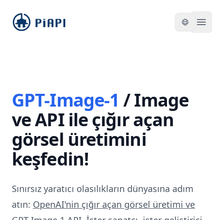
piapi
Open
GPT-Image-1
/
Image
ve API ile çığır açan
görsel üretimini
keşfedin!
Sınırsız yaratıcı olasılıkların dünyasına adım
atın:
OpenAI'nin çığır açan görsel üretimi ve