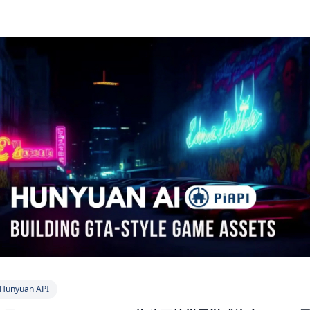
Hunyuan API