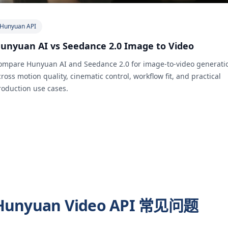
Hunyuan API
unyuan AI vs Seedance 2.0 Image to Video
ompare Hunyuan AI and Seedance 2.0 for image-to-video generati
ross motion quality, cinematic control, workflow fit, and practical
roduction use cases.
Hunyuan Video API 常见问题