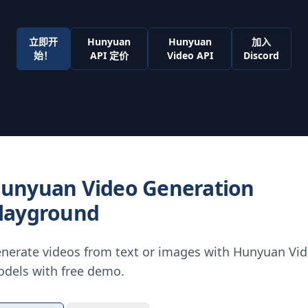
立即开
Hunyuan
Hunyuan
加入
始！
API 定价
Video API
Discord
unyuan Video Generation
layground
nerate videos from text or images with Hunyuan Vi
dels with free demo.