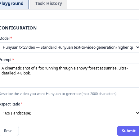
Playground
Task History
CONFIGURATION
Model
*
Prompt
*
Describe the video you want Hunyuan to generate (max 2000 characters).
Aspect Ratio
*
Reset
Submit