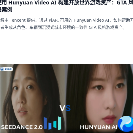
用 Hunyuan Video AI 构建开放世界游戏资产：GTA 
格案例
解由 Tencent 提供、通过 PiAPI 可用的 Hunyuan Video AI，如何帮助
者生成从角色、车辆到沉浸式城市环境的一致性 GTA 风格游戏资产。