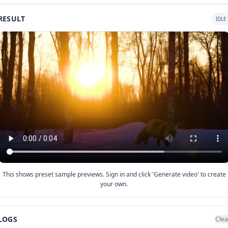
RESULT
IDLE
This shows preset sample previews. Sign in and click 'Generate video' to create
your own.
LOGS
Clea