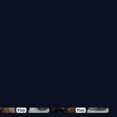
एडिट
वॉटरमार्क हटाएं
Play
Play