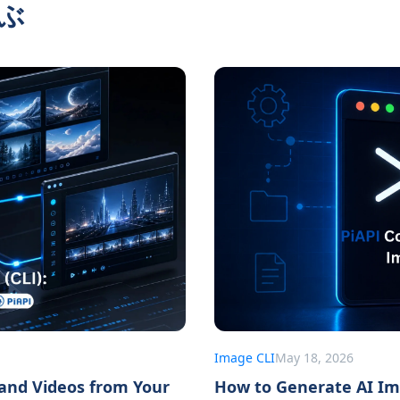
学ぶ
Image CLI
May 18, 2026
 and Videos from Your
How to Generate AI I