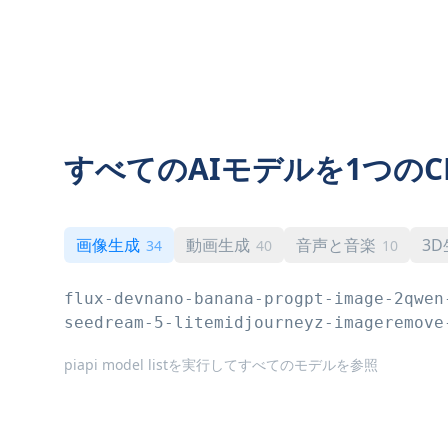
すべてのAIモデルを1つのC
画像生成
動画生成
音声と音楽
3
34
40
10
flux-dev
nano-banana-pro
gpt-image-2
qwen
seedream-5-lite
midjourney
z-image
remove
piapi model listを実行してすべてのモデルを参照