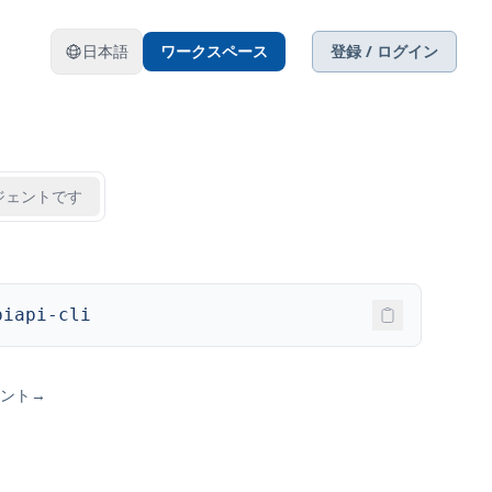
日本語
ワークスペース
登録 / ログイン
ジェントです
piapi-cli
メント
→