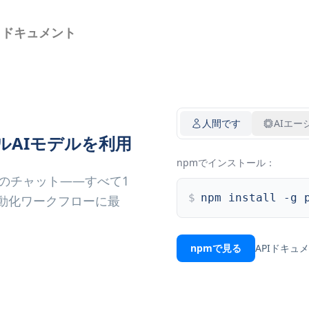
I ドキュメント
人間です
AIエー
ルAIモデルを利用
npmでインストール：
とのチャット——すべて1
$
npm install -g 
動化ワークフローに最
npmで見る
APIドキュ