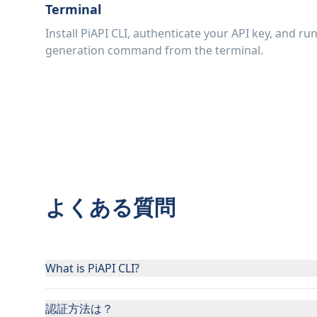
Terminal
Install PiAPI CLI, authenticate your API key, and ru
generation command from the terminal.
よくある質問
What is PiAPI CLI?
認証方法は？