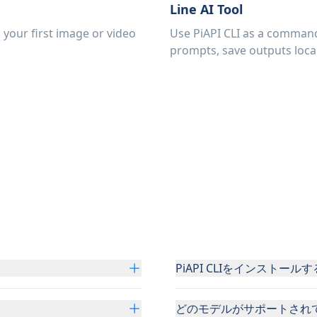
Line AI Tool
n your first image or video
Use PiAPI CLI as a command
prompts, save outputs loca
PiAPI CLIをインストール
どのモデルがサポートされ