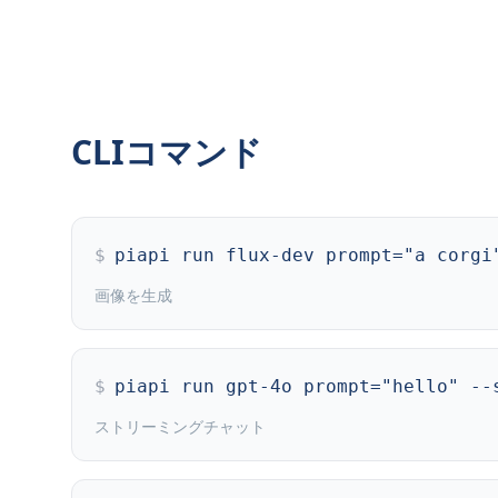
CLIコマンド
$
piapi run flux-dev prompt="a corgi
画像を生成
$
piapi run gpt-4o prompt="hello" --
ストリーミングチャット