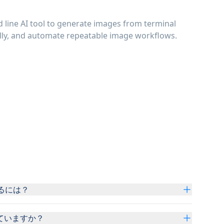
 line AI tool to generate images from terminal
lly, and automate repeatable image workflows.
するには？
ていますか？