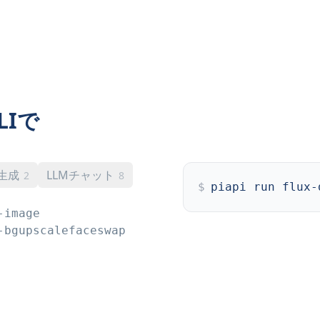
LIで
D生成
LLMチャット
2
8
$
piapi run flux-
-image
-bg
upscale
faceswap