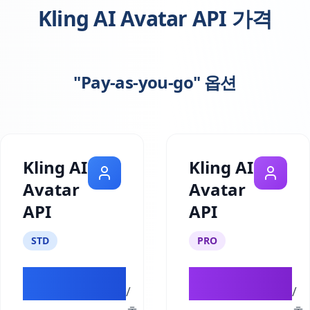
Kling AI Avatar API 가격
"Pay-as-you-go" 옵션
Kling AI
Kling AI
Avatar
Avatar
API
API
STD
PRO
$0.052
$0.104
/
/