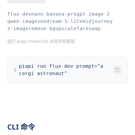
flux-dev
nano-banana-pro
gpt-image-2
qwen-image
seedream-5-lite
midjourney
z-image
remove-bg
upscale
faceswap
运行 piapi model list 浏览所有模型
piapi run flux-dev prompt="a
$
corgi astronaut"
CLI 命令