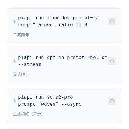
piapi run flux-dev prompt="a
$
corgi" aspect_ratio=16:9
生成图像
piapi run gpt-4o prompt="hello"
$
--stream
流式聊天
piapi run sora2-pro
$
prompt="waves" --async
生成视频（异步）